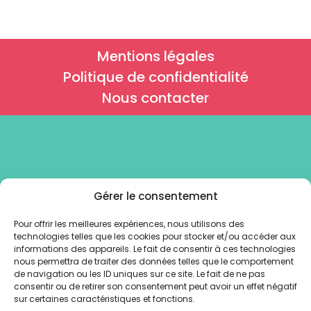
Mentions légales
Politique de confidentialité
Nous contacter
Maison de la santé de Saint-Denis
Gérer le consentement
6, rue des Boucheries - 93200 Saint Denis
Pour offrir les meilleures expériences, nous utilisons des
Tel : 01 42 43 80 55
technologies telles que les cookies pour stocker et/ou accéder aux
informations des appareils. Le fait de consentir à ces technologies
nous permettra de traiter des données telles que le comportement
de navigation ou les ID uniques sur ce site. Le fait de ne pas
consentir ou de retirer son consentement peut avoir un effet négatif
sur certaines caractéristiques et fonctions.